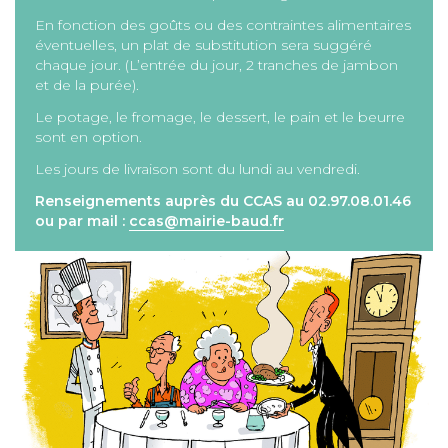
En fonction des goûts ou des contraintes alimentaires
éventuelles, un plat de substitution sera suggéré
chaque jour. (L’entrée du jour, 2 tranches de jambon
et de la purée).
Le potage, le fromage, le dessert, le pain et le beurre
sont en option.
Les jours de livraison sont du lundi au vendredi.
Renseignements auprès du CCAS au 02.97.08.01.46
ou par mail :
ccas@mairie-baud.fr