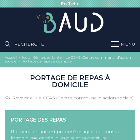
En 1 clic
RECHERCHE
MENU
Accueil
>
Social, Séniors et Santé
>
Le CCAS (Centre communal d’action
sociale)
>
Portage de repas à domicile
PORTAGE DE REPAS À
DOMICILE
Revenir à :
Le CCAS (Centre communal d’action sociale)
PORTAGE DES REPAS
Un menu unique est proposé chaque jour sous la
forme d’une entrée, d’un plat et sa garniture.