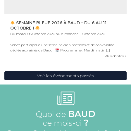
SEMAINE BLEUE 2026 À BAUD – DU 6 AU 11
OCTOBRE !
Du mardi 06 Octobre 2026 au dimanche 11 Octobre 2026
Venez participer à une semaine d’animations et de convivialité
dédiée aux aînés de Baud !
Programme : Mardi matin […]
Plus d'infos >
Voir les événements passés
BAUD
Quoi de
?
ce mois-ci