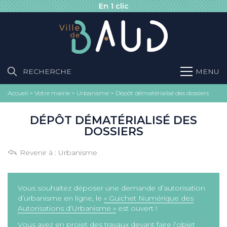
En 1 clic
RECHERCHE
MENU
Accueil
>
Votre mairie
>
Urbanisme
>
Dépôt dématérialisé des dossiers
DÉPÔT DÉMATÉRIALISÉ DES
DOSSIERS
Revenir à :
Urbanisme
Vous souhaitez déposer une demande d’autorisation
d’urbanisme en ligne, le
« Guichet Numérique des
Autorisations d’Urbanisme »
est ouvert !
Vous avez en projet des travaux devant faire l’objet