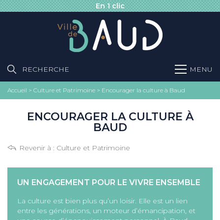
En 1 clic
RECHERCHE
MENU
Accueil
>
Culture et Patrimoine
>
Encourager la culture à Baud
ENCOURAGER LA CULTURE À
BAUD
Revenir à :
Culture et Patrimoine
UN ENGAGEMENT POUR LE VIVRE ENSEMBLE
La culture est bien plus qu’un loisir. Elle est un lien
entre les générations, un moteur d’émancipation, et