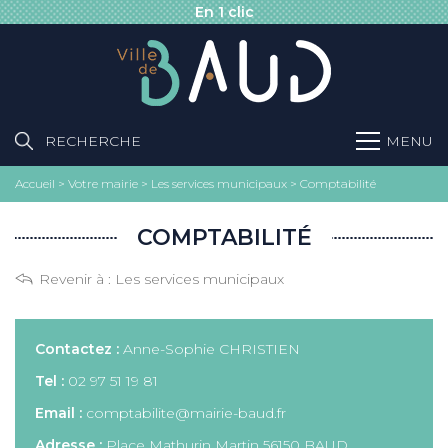
En 1 clic
RECHERCHE
MENU
Accueil
>
Votre mairie
>
Les services municipaux
>
Comptabilité
COMPTABILITÉ
Revenir à :
Les services municipaux
Contactez :
Anne-Sophie CHRISTIEN
Tel :
02 97 51 19 81
Email :
comptabilite@mairie-baud.fr
Adresse :
Place Mathurin Martin 56150 BAUD