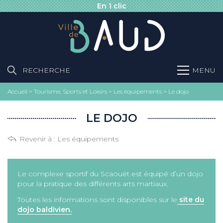
En 1 clic
RECHERCHE
MENU
Accueil
>
Tourisme, Sports et Loisirs
>
Les équipements
>
Le dojo
LE DOJO
Revenir à :
Les équipements
Le complexe sportif du Scaouët est équipé d’un dojo
pour la pratique des différents arts martiaux.
Toutes les informations sont disponibles sur le
site du
dojo baldivien.