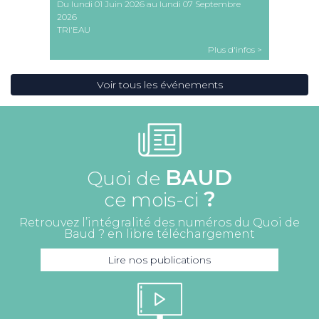
Du lundi 01 Juin 2026 au lundi 07 Septembre
2026
TRI'EAU
nfos >
Plus d'infos >
Voir tous les événements
BAUD
Quoi de
?
ce mois-ci
Retrouvez l’intégralité des numéros du Quoi de
Baud ? en libre téléchargement
Lire nos publications