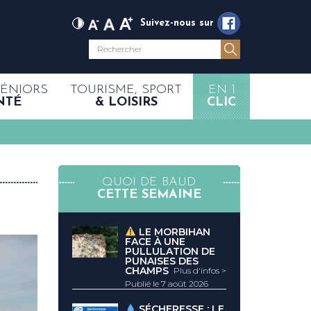
Suivez-nous sur
SÉNIORS
TOURISME, SPORT
EN 1
NTÉ
& LOISIRS
CLIC
QUOI DE BAUD
CETTE SEMAINE
LE MORBIHAN
FACE À UNE
PULLULATION DE
PUNAISES DES
CHAMPS
Plus d'infos >
Publié le 7 août 2026
SÉCHERESSE : LE