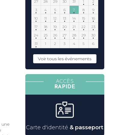
27
28
29
30
31
1
2
3
4
5
6
7
8
9
10
11
12
13
14
15
16
17
18
19
20
21
22
23
24
25
26
27
28
29
30
31
1
2
3
4
5
6
Voir tous les événements
ACCÈS
RAPIDE
, une
Carte d'identité
& passeport
e