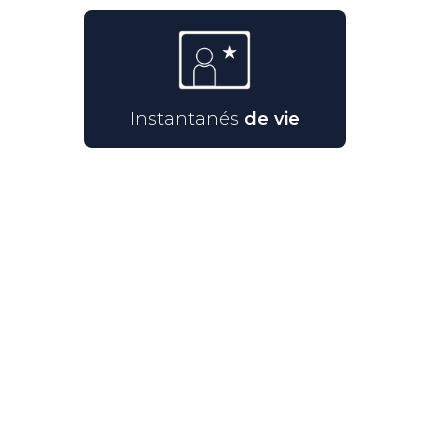
Instantanés
de vie