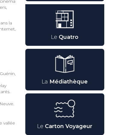
n cinéma
ers,
ans la
nternet,
Le
Quatro
Guénin,
La
Médiathèque
lay
ants.
Neuve.
e vallée
Le
Carton Voyageur