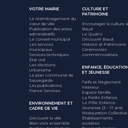
VOTRE MAIRIE
CULTURE ET
PATRIMOINE
Le réaménagement du
cœur de ville
Encourager la culture à
Publication des actes
Baud
administratifs
Le Quatro
Le conseil municipal
Découvrir Baud
Les services
Histoire et Patrimoine
municipaux
Cérémonies
Services techniques
commémoratives
État civil
Les élections
ENFANCE, ÉDUCATIO
Urbanisme
ET JEUNESSE
Le plan communal de
Sauvegarde
Tarifs et Règlement
Les publications
Intérieur
France Services
Espace famille
La Petite Enfance
Le Pôle Enfance-
ENVIRONNEMENT ET
Jeunesse (3 – 17 ans)
CADRE DE VIE
Restauration Collective
Découvrir la ville
Établissements
Bien vivre ensemble
scolaires