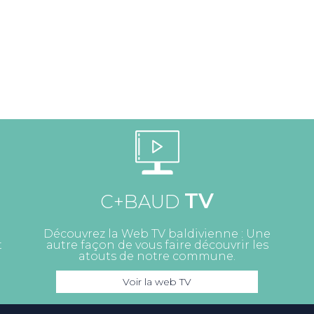
TV
C+BAUD
Découvrez la Web TV baldivienne : Une
t
autre façon de vous faire découvrir les
atouts de notre commune.
Voir la web TV