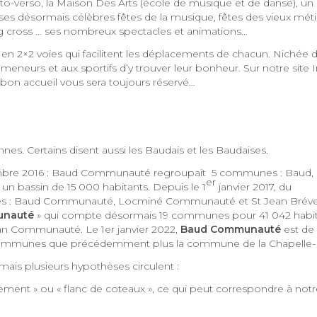
to-verso, la Maison Des Arts (école de musique et de danse), u
e, ses désormais célèbres fêtes de la musique, fêtes des vieux méti
ing cross … ses nombreux spectacles et animations…
 en 2×2 voies qui facilitent les déplacements de chacun. Nichée d
neurs et aux sportifs d’y trouver leur bonheur. Sur notre site I
bon accueil vous sera toujours réservé…
ennes. Certains disent aussi les Baudais et les Baudaises.
embre 2016 : Baud Communauté regroupait 5 communes : Baud, 
er
un bassin de 15 000 habitants. Depuis le 1
janvier 2017, du
: Baud Communauté, Locminé Communauté et St Jean Bréve
unauté
» qui compte désormais 19 communes pour 41 042 habit
han Communauté. Le 1er janvier 2022,
Baud Communauté
est de
communes que précédemment plus la commune de la Chapelle-
mais plusieurs hypothèses circulent :
ement » ou « flanc de coteaux », ce qui peut correspondre à notr