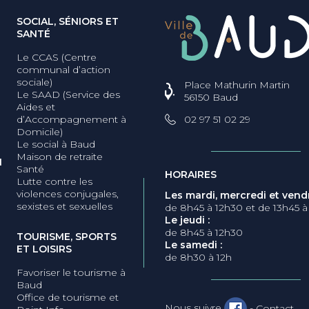
SOCIAL, SÉNIORS ET
SANTÉ
Le CCAS (Centre
communal d’action
sociale)
Place Mathurin Martin
Le SAAD (Service des
56150 Baud
Aides et
d’Accompagnement à
02 97 51 02 29
Domicile)
Le social à Baud
Maison de retraite
N
Santé
HORAIRES
Lutte contre les
violences conjugales,
Les mardi, mercredi et vendr
sexistes et sexuelles
de 8h45 à 12h30 et de 13h45 à
Le jeudi :
de 8h45 à 12h30
TOURISME, SPORTS
Le samedi :
ET LOISIRS
de 8h30 à 12h
Favoriser le tourisme à
Baud
Office de tourisme et
Nous suivre
-
Contact