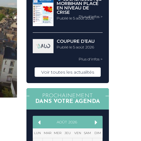
MORBIHAN PLACÉ
EN NIVEAU DE
CRISE
Plus d'infos >
Publié le 5 août 2026
COUPURE D’EAU
Publié le 5 août 2026
Plus d'infos >
Voir toutes les actualités
PROCHAINEMENT
DANS VOTRE AGENDA
AOÛT
2026
LUN
MAR
MER
JEU
VEN
SAM
DIM