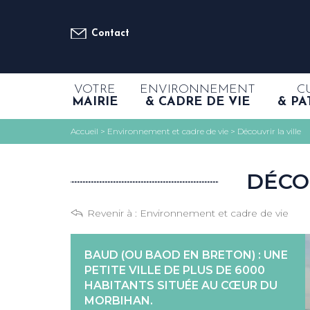
Contact
VOTRE
ENVIRONNEMENT
C
MAIRIE
& CADRE DE VIE
& PA
Accueil
>
Environnement et cadre de vie
>
Découvrir la ville
DÉCO
Revenir à :
Environnement et cadre de vie
BAUD (OU BAOD EN BRETON) : UNE
PETITE VILLE DE PLUS DE 6000
HABITANTS SITUÉE AU CŒUR DU
MORBIHAN.