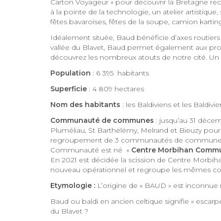
Carton Voyageur » pour découvrir la Bretagne rec
à la pointe de la technologie, un atelier artistiqu
fêtes bavaroises, fêtes de la soupe, camion kart
Idéalement située, Baud bénéficie d’axes routiers
vallée du Blavet, Baud permet également aux prome
découvrez les nombreux atouts de notre cité. Un 
Population
: 6 395 habitants
Superficie
: 4 809 hectares
Nom des habitants
: les Baldiviens et les Baldivi
Communauté de communes
: jusqu’au 31 déc
Pluméliau, St Barthélémy, Melrand et Bieuzy pour 
regroupement de 3 communautés de communes 
Communauté est né «
Centre Morbihan Comm
En 2021 est décidée la scission de Centre Morbi
nouveau opérationnel et regroupe les mêmes 
Etymologie
:
L’origine de « BAUD » est inconnue 
Baud ou baldi en ancien celtique signifie « escarp
du Blavet ?