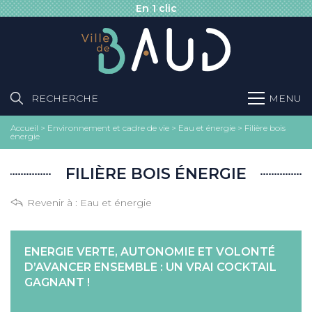
En 1 clic
RECHERCHE
MENU
Accueil
>
Environnement et cadre de vie
>
Eau et énergie
>
Filière bois
énergie
FILIÈRE BOIS ÉNERGIE
Revenir à :
Eau et énergie
ENERGIE VERTE, AUTONOMIE ET VOLONTÉ
D’AVANCER ENSEMBLE : UN VRAI COCKTAIL
GAGNANT !