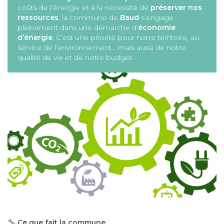
coûts de l’énergie et à la nécessité de
préserver nos
ressources
, la commune de
Baud
s’engage
pleinement dans une démarche d’
économie
d’énergie
. C’est une priorité pour notre territoire, au
service de l’environnement… mais aussi de notre
qualité de vie et de notre budget.
Ce que fait la commune