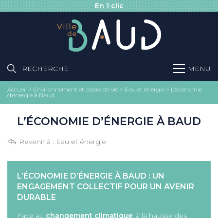
En 1 clic
RECHERCHE
MENU
Accueil
>
Environnement et cadre de vie
>
Eau et énergie
>
L’économie
d’énergie à Baud
L’ÉCONOMIE D’ÉNERGIE À BAUD
Revenir à :
Eau et énergie
L’ÉCONOMIE D’ÉNERGIE À BAUD : UN
ENGAGEMENT COLLECTIF POUR UN AVENIR
DURABLE
Face au
changement climatique
, à la hausse des