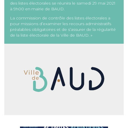
des listes électorales se réunira le samedi 29 mai 2021
à 9h00 en mairie de BAUD.
La commission de contrôle des listes électorales a
pour missions d’examiner les recours administratifs
préalables obligatoires et de s’assurer de la régularité
de la liste électorale de la Ville de BAUD. »