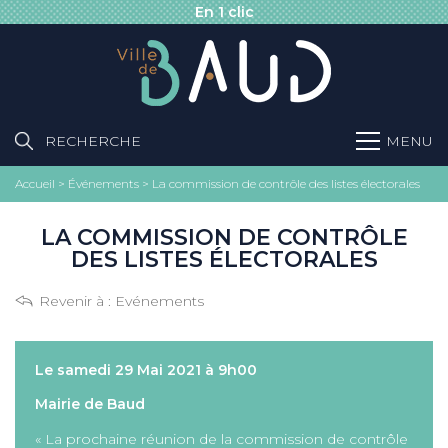
En 1 clic
RECHERCHE
MENU
Accueil
>
Événements
>
La commission de contrôle des listes électorales
LA COMMISSION DE CONTRÔLE
DES LISTES ÉLECTORALES
Revenir à :
Evénements
Le samedi 29 Mai 2021 à 9h00
Mairie de Baud
« La prochaine réunion de la commission de contrôle