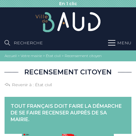
En 1 clic
RECHERCHE
MENU
Accueil
>
Votre mairie
>
État civil
>
Recensement citoyen
RECENSEMENT CITOYEN
Revenir à :
État civil
TOUT FRANÇAIS DOIT FAIRE LA DÉMARCHE
DE SE FAIRE RECENSER AUPRÈS DE SA
MAIRIE.