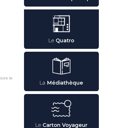
Le
Quatro
iore le
La
Médiathèque
Le
Carton Voyageur