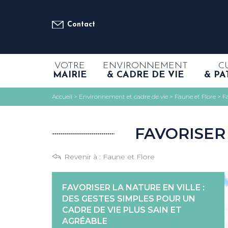
Contact
VOTRE
ENVIRONNEMENT
C
MAIRIE
& CADRE DE VIE
& PA
Accueil
>
Environnement et cadre de vie
>
Faune et Flore
>
Fa
FAVORISER
Revenir à :
Faune et Flore
FAVORISER LA NATURE EN VILLE :
DES GESTES SIMPLES POUR UN
CADRE DE VIE PLUS SAIN ET
AGRÉABLE