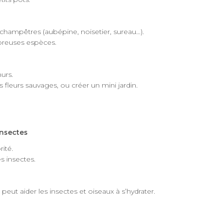
 champêtres (aubépine, noisetier, sureau…).
mbreuses espèces.
urs.
fleurs sauvages, ou créer un mini jardin.
insectes
ité.
es insectes.
eut aider les insectes et oiseaux à s’hydrater.