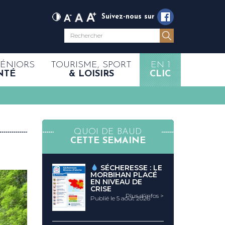
Suivez-nous sur
SÉNIORS
TOURISME, SPORT
EN 1
NTÉ
& LOISIRS
CLIC
QUOI DE BAUD
CETTE SEMAINE
SÉCHERESSE : LE
MORBIHAN PLACÉ
EN NIVEAU DE
CRISE
Plus d'infos >
Publié le 5 août 2026