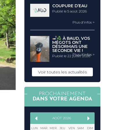
COUPURE D’EAU
Publié le 5 août 2026
Plus d'infos >
À BAUD, VOS
MÉGOTS ONT
DÉSORMAIS UNE
SECONDE VIE !
Plus d'infos >
Publié le 22 juillet 2026
Voir toutes les actualités
PROCHAINEMENT
DANS VOTRE AGENDA
AOÛT
2026
LUN
MAR
MER
JEU
VEN
SAM
DIM