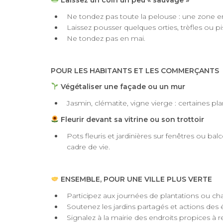
Laissez un coin un peu « sauvage »
Ne tondez pas toute la pelouse : une zone en f
Laissez pousser quelques orties, trèfles ou pisse
Ne tondez pas en mai.
POUR LES HABITANTS ET LES COMMERÇANTS
Végétaliser une façade ou un mur
Jasmin, clématite, vigne vierge : certaines p
Fleurir devant sa vitrine ou son trottoir
Pots fleuris et jardinières sur fenêtres ou balco
cadre de vie.
ENSEMBLE, POUR UNE VILLE PLUS VERTE
Participez aux journées de plantations ou chan
Soutenez les jardins partagés et actions des 
Signalez à la mairie des endroits propices à reve