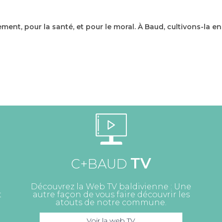
ement, pour la santé, et pour le moral. À Baud, cultivons-la 
TV
C+BAUD
Découvrez la Web TV baldivienne : Une
t
autre façon de vous faire découvrir les
atouts de notre commune.
Voir la web TV