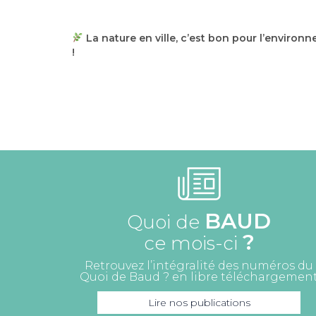
La nature en ville, c’est bon pour l’environn
!
BAUD
Quoi de
?
ce mois-ci
Retrouvez l’intégralité des numéros du
Quoi de Baud ? en libre téléchargemen
Lire nos publications