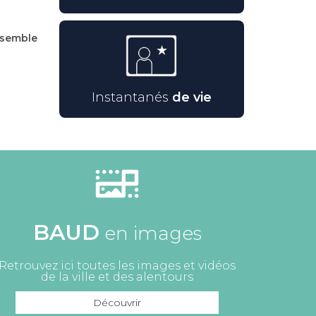
ensemble
Instantanés
de vie
BAUD
en images
Retrouvez ici toutes les images et vidéos
de la ville et des alentours
Découvrir