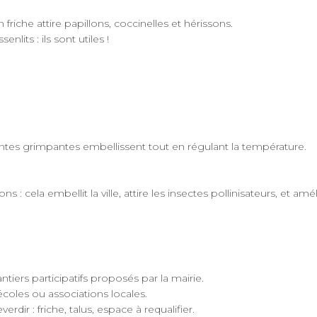
riche attire papillons, coccinelles et hérissons.
nlits : ils sont utiles !
lantes grimpantes embellissent tout en régulant la température.
ns : cela embellit la ville, attire les insectes pollinisateurs, et amél
tiers participatifs proposés par la mairie.
écoles ou associations locales.
rdir : friche, talus, espace à requalifier.