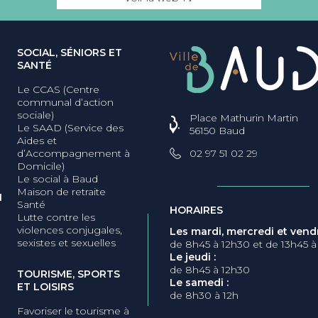
SOCIAL, SÉNIORS ET
SANTÉ
Le CCAS (Centre
communal d’action
sociale)
Place Mathurin Martin
Le SAAD (Service des
56150 Baud
Aides et
d’Accompagnement à
02 97 51 02 29
Domicile)
Le social à Baud
Maison de retraite
N
Santé
HORAIRES
Lutte contre les
violences conjugales,
Les mardi, mercredi et vendr
sexistes et sexuelles
de 8h45 à 12h30 et de 13h45 à
Le jeudi :
de 8h45 à 12h30
TOURISME, SPORTS
Le samedi :
ET LOISIRS
de 8h30 à 12h
Favoriser le tourisme à