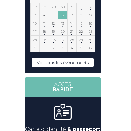
27
28
29
30
31
1
2
3
4
5
6
7
8
9
10
11
12
13
14
15
16
17
18
19
20
21
22
23
24
25
26
27
28
29
30
31
1
2
3
4
5
6
Voir tous les événements
ACCÈS
RAPIDE
Carte d'identité
& passeport