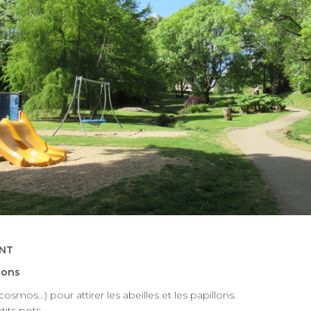
ENT
cons
cosmos…) pour attirer les abeilles et les papillons.
tits pots.