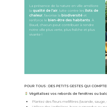
La présence de la nature en ville améliore
la
qualité de l’air
, lutte contre les
îlots de
chaleur
, favorise la
biodiversité
et
renforce le
bien-être des habitants
. À
Baud, chacun peut contribuer à rendre
notre ville plus verte, plus fraîche et plus
vivante !
POUR TOUS : DES PETITS GESTES QUI COMPT
Végétalisez vos rebords de fenêtres ou bal
Plantez des fleurs mellifères (lavande, sauge, 
Utilisez des jardinières, bacs suspendus ou pe