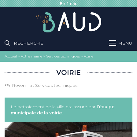
En 1 clic
RECHERCHE
MENU
Accueil
>
Votre mairie
>
Services techniques
>
Voirie
VOIRIE
Revenir à :
Services techniques
Le nettoiement de la ville est assuré par
l’équipe
municipale de la voirie.