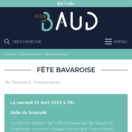
En 1 clic
RECHERCHE
MENU
Accueil
>
Événements
>
Fête bavaroise
FÊTE BAVAROISE
Revenir à :
Evénements
Le samedi 22 Avril 2023 à 19h
Salle du Scaouët
La 36ème édition de la fête bavaroise de Baud est
organisée comme chaque année par l’association