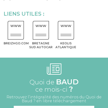
LIENS UTILES :
WWW
WWW
WWW
BREIZHGO.COM
BRETAGNE
KEOLIS
SUD AUTOCAR
ATLANTIQUE
BAUD
Quoi de
?
ce mois-ci
Retrouvez l’intégralité des numéros du Quoi de
Baud ? en libre téléchargement