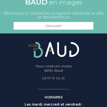
BAUD
en images
Retrouvez ici toutes les images et vidéos de la ville
et des alentours
Découvrir
Place Mathurin Martin
56150 Baud
02 97 51 02 29
HORAIRES
Les mardi, mercredi et vendredi :