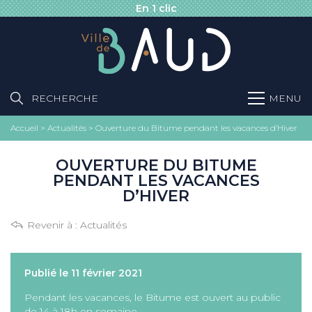
En 1 clic
RECHERCHE
MENU
Accueil
>
Actualités
>
Ouverture du Bitume pendant les vacances d’Hiver
OUVERTURE DU BITUME
PENDANT LES VACANCES
D’HIVER
Revenir à :
Actualités
Publié le 11 février 2021
Pendant les vacances, le Bitume est ouvert au public
de 14 à 18h en semaine.