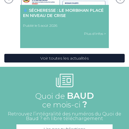
SÉCHERESSE : LE MORBIHAN PLACÉ
EN NIVEAU DE CRISE
Publié le 5 août 2026
Plus d'infos >
Voir toutes les actualités
BAUD
Quoi de
?
ce mois-ci
Retrouvez l’intégralité des numéros du Quoi de
Baud ? en libre téléchargement